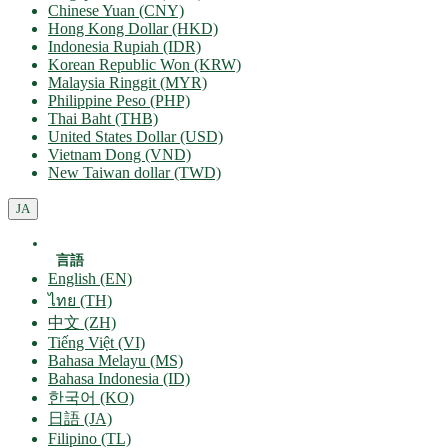
Chinese Yuan (CNY)
Hong Kong Dollar (HKD)
Indonesia Rupiah (IDR)
Korean Republic Won (KRW)
Malaysia Ringgit (MYR)
Philippine Peso (PHP)
Thai Baht (THB)
United States Dollar (USD)
Vietnam Dong (VND)
New Taiwan dollar (TWD)
JA
言語
English (EN)
ไทย (TH)
中文 (ZH)
Tiếng Việt (VI)
Bahasa Melayu (MS)
Bahasa Indonesia (ID)
한국어 (KO)
日語 (JA)
Filipino (TL)