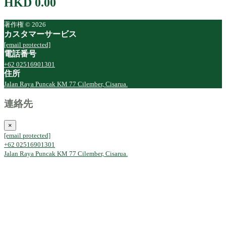
HKD 0.00
著作権 © 2026
カスタマーサービス
[email protected]
電話番号
+62 02516901301
住所
Jalan Raya Puncak KM 77 Cilember, Cisarua.
連絡先
×
[email protected]
+62 02516901301
Jalan Raya Puncak KM 77 Cilember, Cisarua.