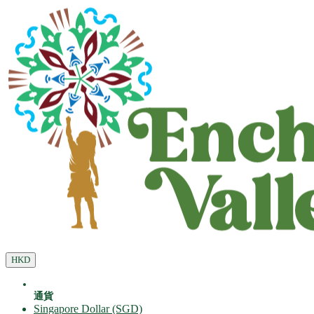
HKD
通貨
Singapore Dollar (SGD)