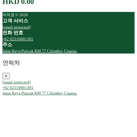
HKD 0.00
저작권 © 2026
고객 서비스
[email protected]
전화 번호
+62 02516901301
주소
Jalan Raya Puncak KM 77 Cilember, Cisarua.
연락처
×
[email protected]
+62 02516901301
Jalan Raya Puncak KM 77 Cilember, Cisarua.