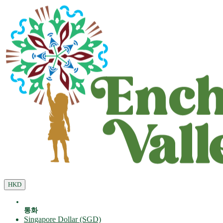
HKD
통화
Singapore Dollar (SGD)