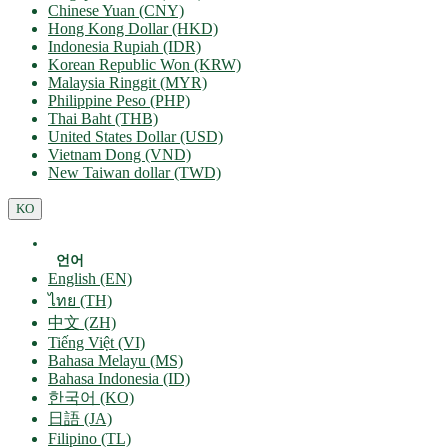
Chinese Yuan (CNY)
Hong Kong Dollar (HKD)
Indonesia Rupiah (IDR)
Korean Republic Won (KRW)
Malaysia Ringgit (MYR)
Philippine Peso (PHP)
Thai Baht (THB)
United States Dollar (USD)
Vietnam Dong (VND)
New Taiwan dollar (TWD)
KO
언어
English (EN)
ไทย (TH)
中文 (ZH)
Tiếng Việt (VI)
Bahasa Melayu (MS)
Bahasa Indonesia (ID)
한국어 (KO)
日語 (JA)
Filipino (TL)