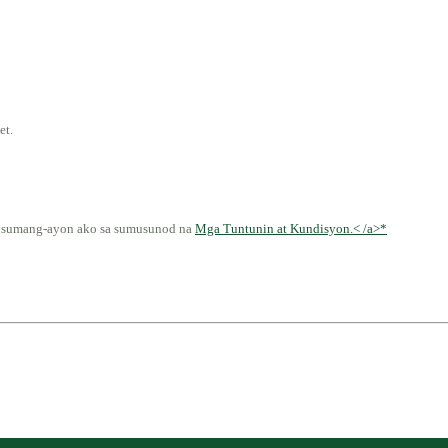
et.
at sumang-ayon ako sa sumusunod na
Mga Tuntunin at Kundisyon.< /a>*