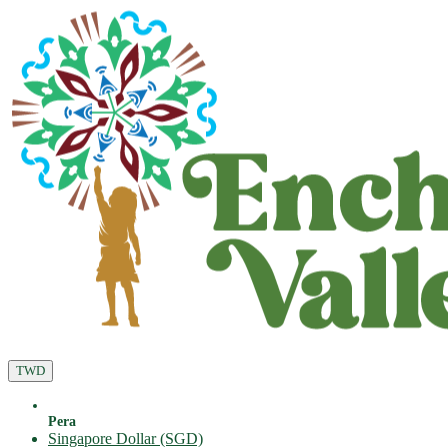
TWD
Pera
Singapore Dollar (SGD)