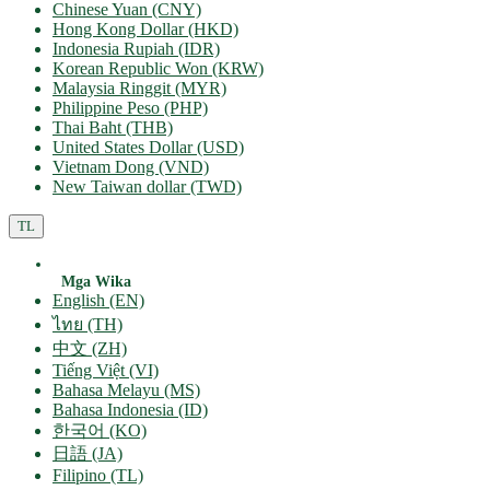
Chinese Yuan (CNY)
Hong Kong Dollar (HKD)
Indonesia Rupiah (IDR)
Korean Republic Won (KRW)
Malaysia Ringgit (MYR)
Philippine Peso (PHP)
Thai Baht (THB)
United States Dollar (USD)
Vietnam Dong (VND)
New Taiwan dollar (TWD)
TL
Mga Wika
English (EN)
ไทย (TH)
中文 (ZH)
Tiếng Việt (VI)
Bahasa Melayu (MS)
Bahasa Indonesia (ID)
한국어 (KO)
日語 (JA)
Filipino (TL)