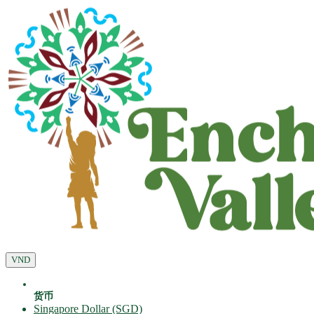
VND
货币
Singapore Dollar (SGD)