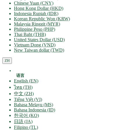
Chinese Yuan (CNY)
Hong Kong Dollar (HKD)
Indonesia Rupiah (IDR)
Korean Republic Won (KRW)
Malaysia Ringgit (MYR)
Philippine Peso (PHP)
Thai Baht (THB)
United States Dollar (USD)
Vietnam Dong (VND)
New Taiwan dollar (TWD)
ZH
语言
English (EN)
ไทย (TH)
中文 (ZH)
Tiếng Việt (VI)
Bahasa Melayu (MS)
Bahasa Indonesia (ID)
한국어 (KO)
日語 (JA)
Filipino (TL)